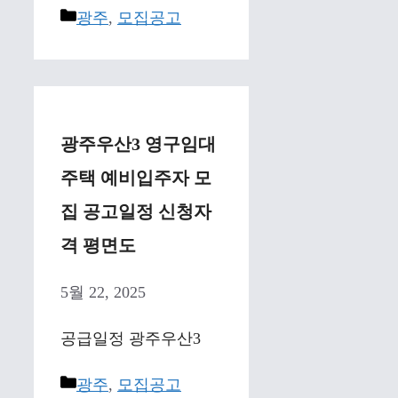
Categories
광주
,
모집공고
광주우산3 영구임대
주택 예비입주자 모
집 공고일정 신청자
격 평면도
5월 22, 2025
공급일정 광주우산3
Categories
광주
,
모집공고