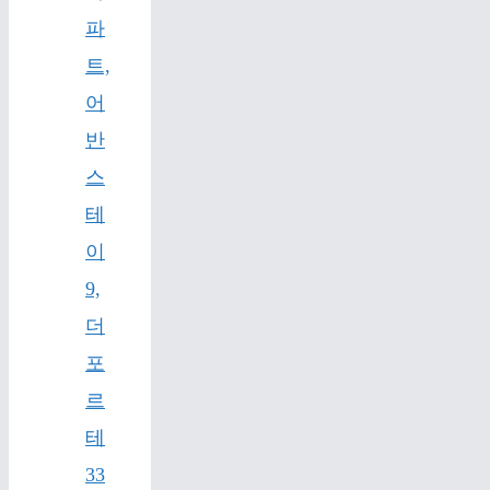
파
트,
어
반
스
테
이
9,
더
포
르
테
33