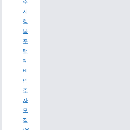
주
시
행
복
주
택
예
비
입
주
자
모
집
(운