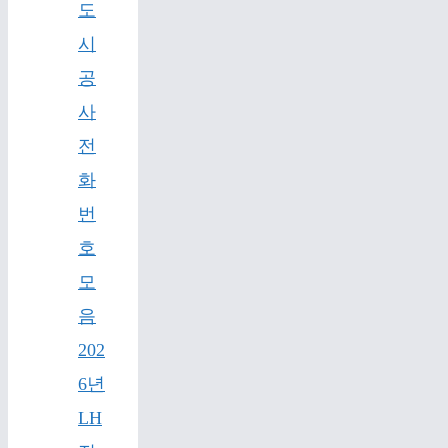
도
시
공
사
전
화
번
호
모
음
202
6년
LH