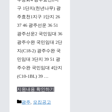
구 1단지(천년나무) 광
주효천1지구 1단지 26
37 46 광주선운 36 51
광주선운2 국민임대 36
광주수완 국민임대 2단
지(C18-2) 광주수완 국
민임대 3단지 39 51 광
주수완 국민임대 4단지
(C10-1BL) 39 …
지원내용 확인하기
Categories
광주
,
모집공고