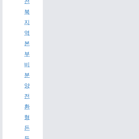
전
북
지
역
본
부
비
분
양
전
환
형
든
든