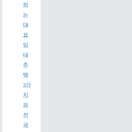
하
는
대
표
임
대
주
택
3가
지
와
전
국