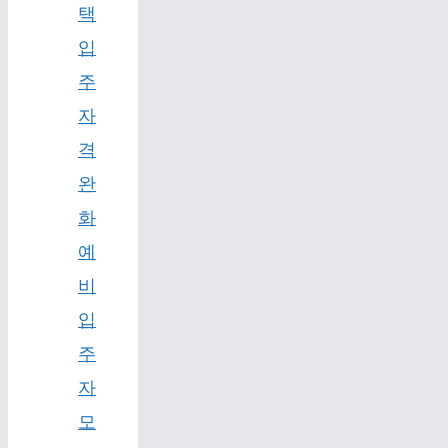
택
입
주
자
격
완
화
예
비
입
주
자
모