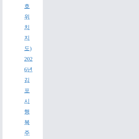
호
위
치
지
도)
202
6년
김
포
시
행
복
주