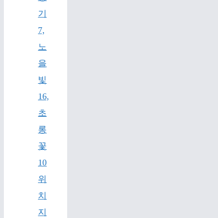
기
7,
노
을
빛
16,
초
롱
꽃
10
위
치
지