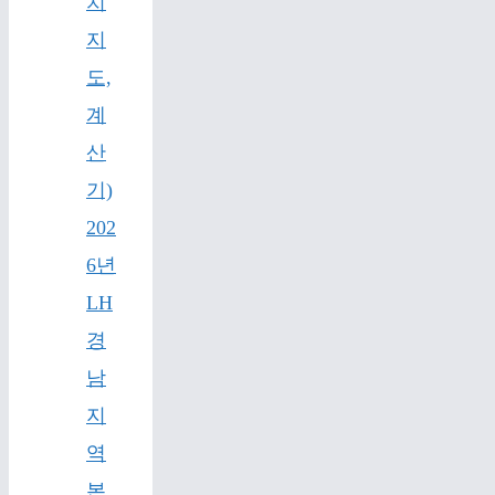
치
지
도,
계
산
기)
202
6년
LH
경
남
지
역
본