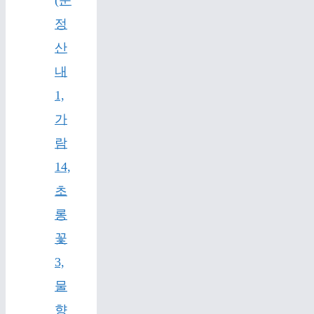
정
산
내
1,
가
람
14,
초
롱
꽃
3,
물
향