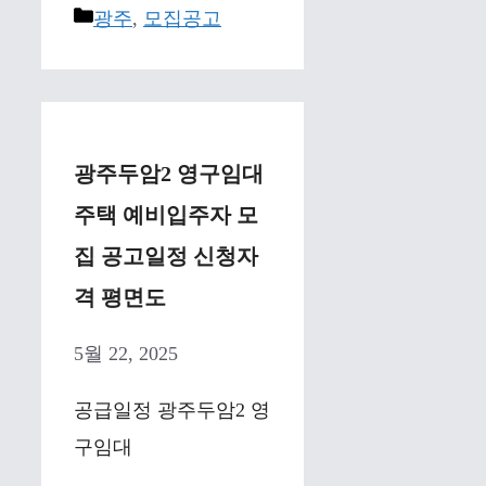
Categories
광주
,
모집공고
광주두암2 영구임대
주택 예비입주자 모
집 공고일정 신청자
격 평면도
5월 22, 2025
공급일정 광주두암2 영
구임대