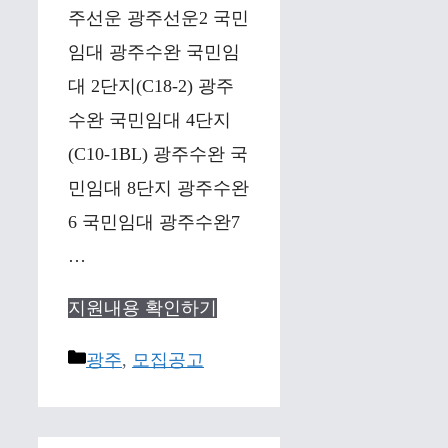
주선운 광주선운2 국민
임대 광주수완 국민임
대 2단지(C18-2) 광주
수완 국민임대 4단지
(C10-1BL) 광주수완 국
민임대 8단지 광주수완
6 국민임대 광주수완7
…
지원내용 확인하기
Categories
광주
,
모집공고