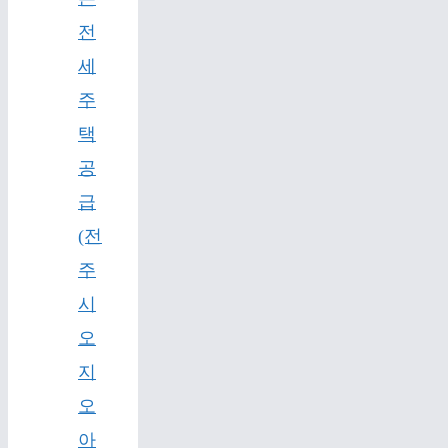
전
세
주
택
공
급
(전
주
시
오
지
오
아