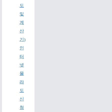
도
및
계
산
기)
인
터
넷
몰
라
도
신
청