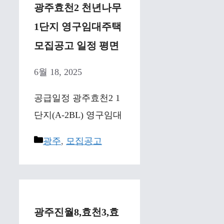
광주효천2 천년나무
1단지 영구임대주택
모집공고 일정 평면
6월 18, 2025
공급일정 광주효천2 1
단지(A-2BL) 영구임대
Categories
광주
,
모집공고
광주진월8,효천3,효