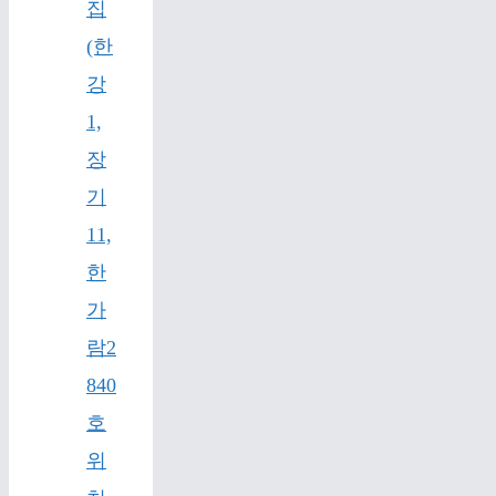
집
(한
강
1,
장
기
11,
한
가
람2
840
호
위