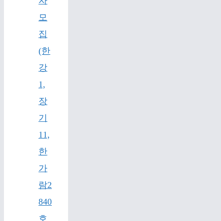
자
모
집
(한
강
1,
장
기
11,
한
가
람2
840
호