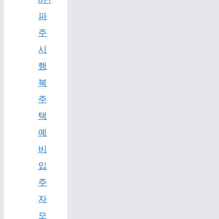
파
주
시
행
복
주
택
예
비
입
주
자
모