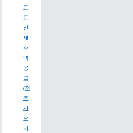
든
든
전
세
주
택
공
급
(전
주
시
오
지