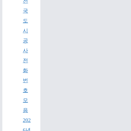
전
국
도
시
공
사
전
화
번
호
모
음
202
6년