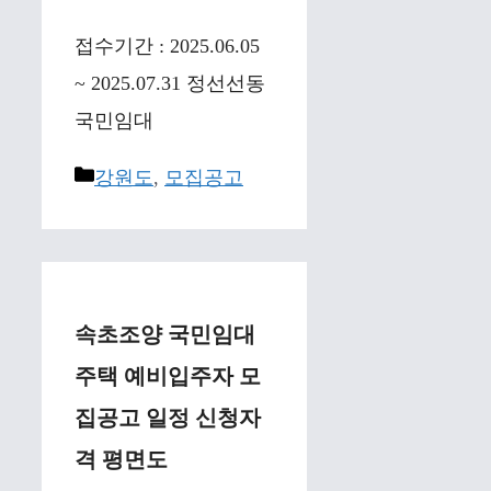
접수기간 : 2025.06.05
~ 2025.07.31 정선선동
국민임대
Categories
강원도
,
모집공고
속초조양 국민임대
주택 예비입주자 모
집공고 일정 신청자
격 평면도