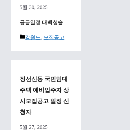
5월 30, 2025
공급일정 태백청솔
Categories
강원도
,
모집공고
정선신동 국민임대
주택 예비입주자 상
시모집공고 일정 신
청자
5월 27, 2025