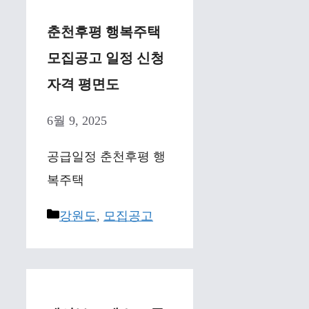
춘천후평 행복주택
모집공고 일정 신청
자격 평면도
6월 9, 2025
공급일정 춘천후평 행
복주택
Categories
강원도
,
모집공고