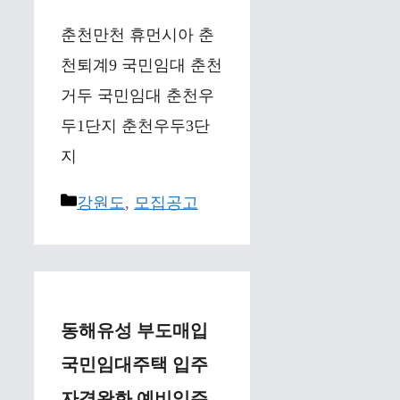
춘천만천 휴먼시아 춘
천퇴계9 국민임대 춘천
거두 국민임대 춘천우
두1단지 춘천우두3단
지
Categories
강원도
,
모집공고
동해유성 부도매입
국민임대주택 입주
자격완화 예비입주