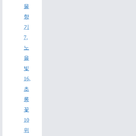
물
향
기
7,
노
을
빛
16,
초
롱
꽃
10
위