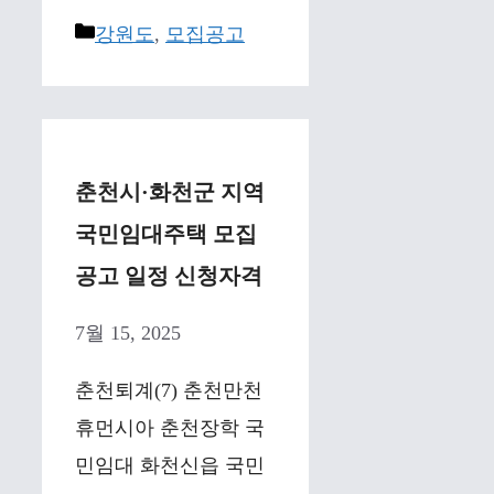
Categories
강원도
,
모집공고
춘천시·화천군 지역
국민임대주택 모집
공고 일정 신청자격
7월 15, 2025
춘천퇴계(7) 춘천만천
휴먼시아 춘천장학 국
민임대 화천신읍 국민