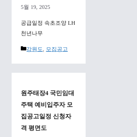
5월 19, 2025
공급일정 속초조양 LH
천년나무
Categories
강원도
,
모집공고
원주태장4 국민임대
주택 예비입주자 모
집공고일정 신청자
격 평면도