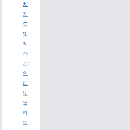
치
지
도
및
계
산
기)
인
터
넷
몰
라
도