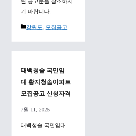
된 공고문을 참조하시
기 바랍니다.
Categories
강원도
,
모집공고
태백청솔 국민임
대 황지청솔아파트
모집공고 신청자격
7월 11, 2025
태백청솔 국민임대