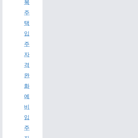
복
주
택
입
주
자
격
완
화
예
비
입
주