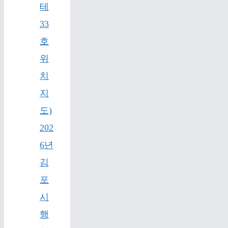
테
33
호
위
치
지
도)
202
6년
김
포
시
행