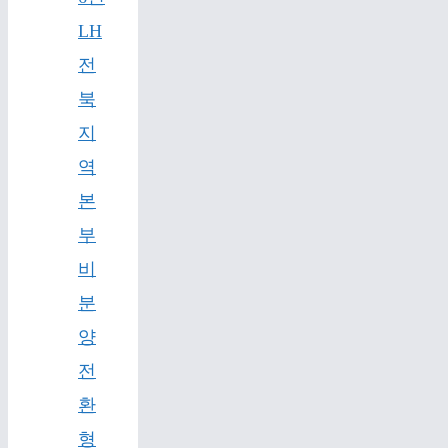
LH
전
북
지
역
본
부
비
분
양
전
환
형