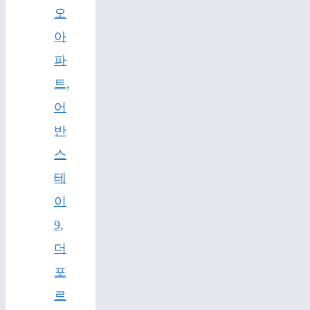
오
아
파
트,
어
반
스
테
이
9,
더
포
르