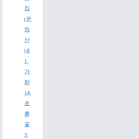
집
(운
정
산
내
1,
가
람
14,
초
롱
꽃
3,