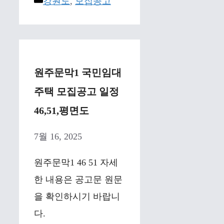
Categories
강원도
,
모집공고
원주문막1 국민임대
주택 모집공고 일정
46,51,평면도
7월 16, 2025
원주문막1 46 51 자세
한 내용은 공고문 원문
을 확인하시기 바랍니
다.