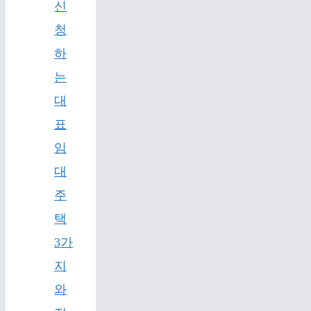
신
청
하
는
대
표
임
대
주
택
3가
지
와