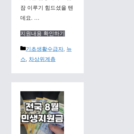
잠 이루기 힘드셨을 텐
데요. …
지원내용 확인하기
Categories
기초생활수급자
,
뉴
스
,
차상위계층