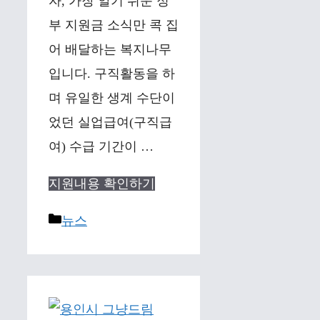
자, 가장 알기 쉬운 정
부 지원금 소식만 콕 집
어 배달하는 복지나무
입니다. 구직활동을 하
며 유일한 생계 수단이
었던 실업급여(구직급
여) 수급 기간이 …
지원내용 확인하기
Categories
뉴스