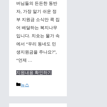
버님들의 든든한 동반
자, 가장 알기 쉬운 정
부 지원금 소식만 콕 집
어 배달하는 복지나무
입니다. 치솟는 물가 속
에서 “우리 동네도 민
생지원금을 주나요?”,
“언제 …
지원내용 확인하기
Categories
뉴스