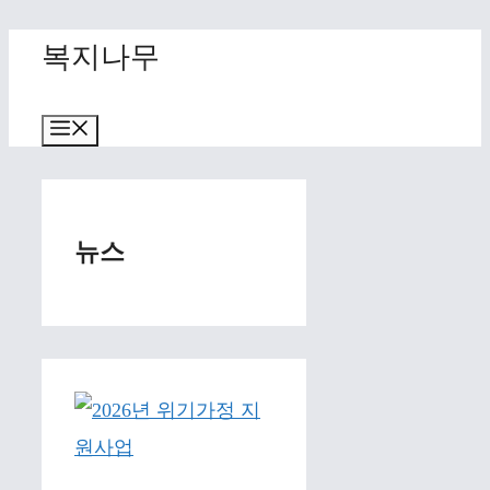
Skip
복지나무
to
content
Menu
뉴스