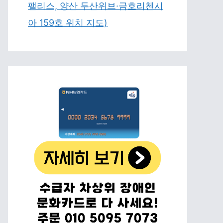
팰리스, 양산 두산위브·금호리첸시
아 159호 위치 지도)