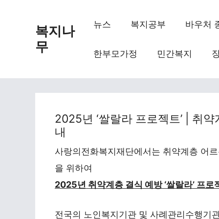
Skip
to
뉴스
복지공부
바우처 
복지나
content
무
한부모가정
민간복지
2025년 ‘쌀랄라 프로젝트’ | 취
내
사랑의전화복지재단에서는 취약계층 어르신
을 위하여
2025년 취약계층 결식 예방 ‘쌀랄라’ 프로
전국의 노인복지기관 및 사례관리수행기