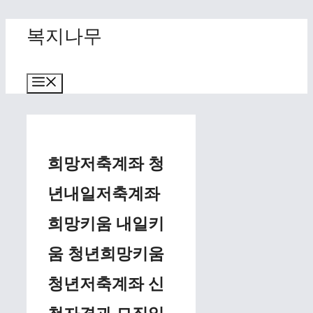
Skip
복지나무
to
content
Menu
희망저축계좌 청
년내일저축계좌
희망키움 내일키
움 청년희망키움
청년저축계좌 신