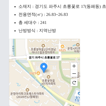
소재지 : 경기도 파주시 초롱꽃로 17(동패동)
전용면적(㎡) : 26.83~26.83
총 세대수 : 241
난방방식 : 지역난방
경기 파주시 초롱꽃로 17