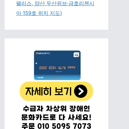
팰리스, 양산 두산위브·금호리첸시
아 159호 위치 지도)