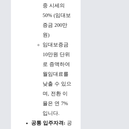
중 시세의
50% (임대보
증금 200만
원)
임대보증금
10만원 단위
로 증액하여
월임대료를
낮출 수 있으
며, 전환 이
율은 연 7%
입니다.
공통 입주자격:
공