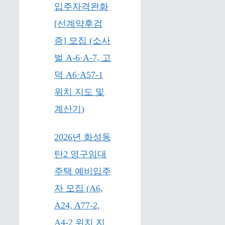
입주자격완화
[선계약후검
증] 모집 (소사
벌 A-6·A-7, 고
덕 A6·A57-1
위치 지도 및
계산기)
2026년 화성동
탄2 영구임대
주택 예비입주
자 모집 (A6,
A24, A77-2,
A4-2 위치 지