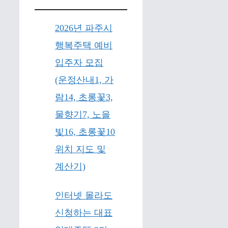
2026년 파주시
행복주택 예비
입주자 모집
(운정산내1, 가
람14, 초롱꽃3,
물향기7, 노을
빛16, 초롱꽃10
위치 지도 및
계산기)
인터넷 몰라도
신청하는 대표