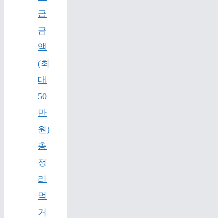
급
금
액
(최
대
50
만
원)
총
정
리
먹
거