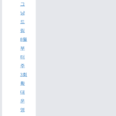
그
냥
드
림
8월
부
터
주
3회
확
대
운
영