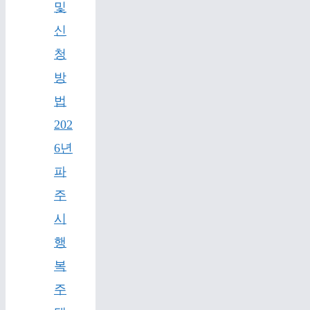
및
신
청
방
법
202
6년
파
주
시
행
복
주