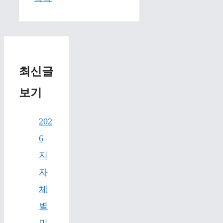
최신글
보기
202
6
지
자
체
별
민