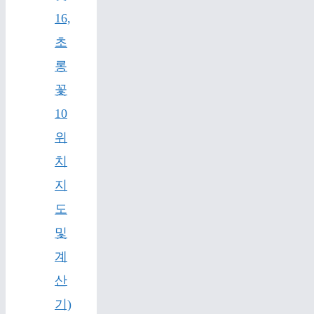
16,
초
롱
꽃
10
위
치
지
도
및
계
산
기)