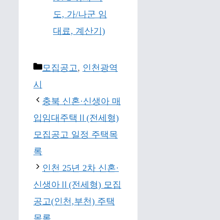
도, 가/나군 임
대료, 계산기)
Categories
모집공고
,
인천광역
시
충북 신혼·신생아 매
입임대주택Ⅱ(전세형)
모집공고 일정 주택목
록
인천 25년 2차 신혼·
신생아Ⅱ(전세형) 모집
공고(인천,부천) 주택
목록