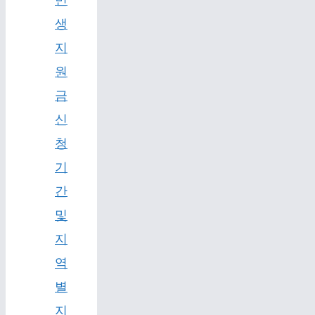
생
지
원
금
신
청
기
간
및
지
역
별
지