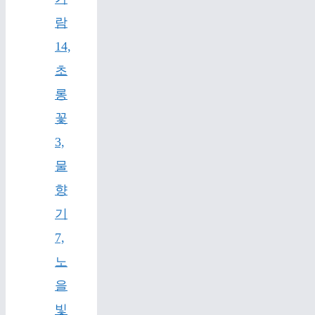
람
14,
초
롱
꽃
3,
물
향
기
7,
노
을
빛