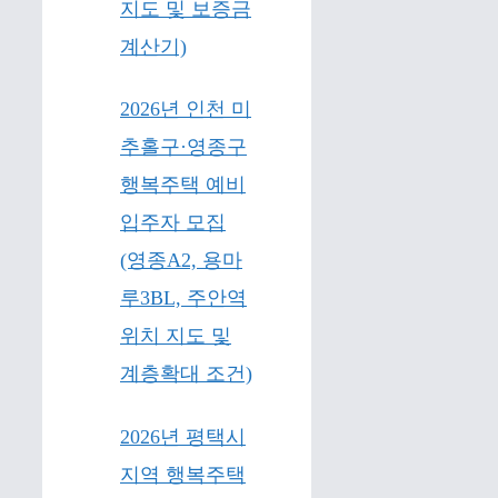
지도 및 보증금
계산기)
2026년 인천 미
추홀구·영종구
행복주택 예비
입주자 모집
(영종A2, 용마
루3BL, 주안역
위치 지도 및
계층확대 조건)
2026년 평택시
지역 행복주택