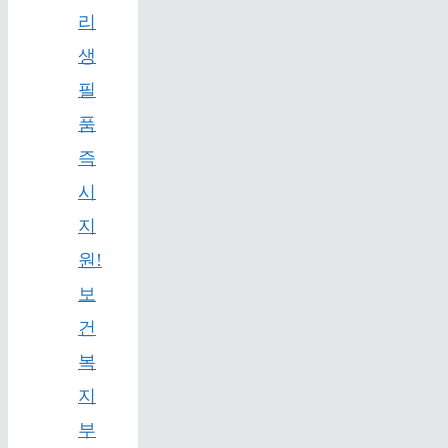
리
생
필
품
즉
시
지
원!
보
건
복
지
부