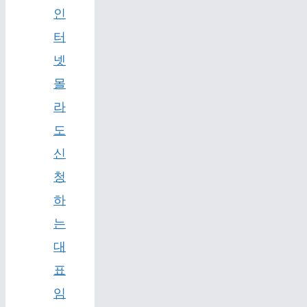
인
터
넷
몰
라
도
신
청
하
는
대
표
임