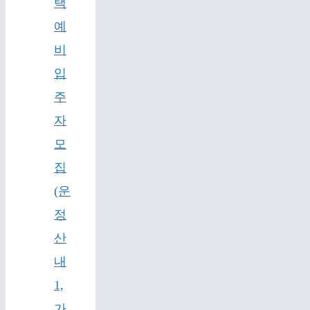
택
예
비
입
주
자
모
집
(운
정
산
내
1,
가