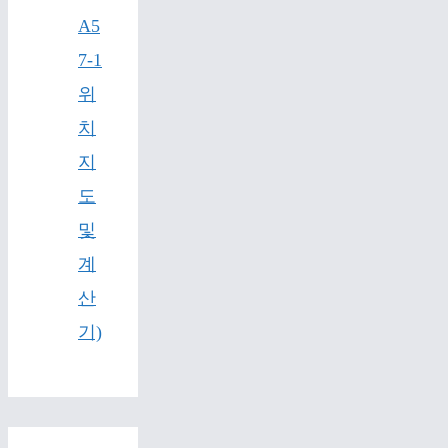
A5
7-1
위
치
지
도
및
계
산
기)