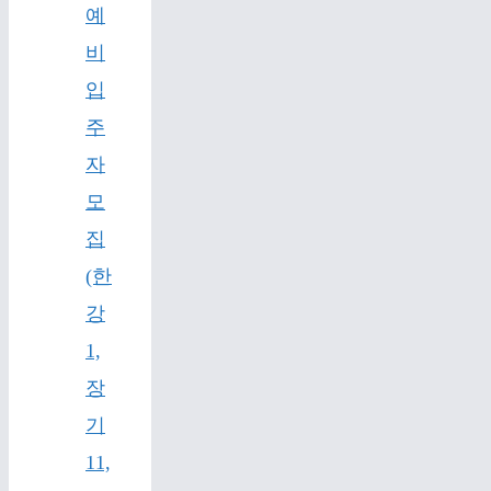
예
비
입
주
자
모
집
(한
강
1,
장
기
11,