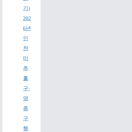
기)
202
6년
인
천
미
추
홀
구·
영
종
구
행