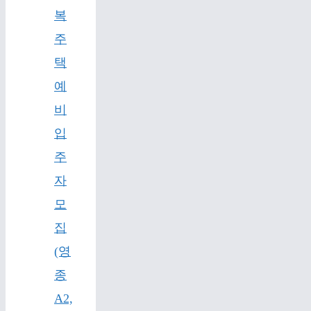
복
주
택
예
비
입
주
자
모
집
(영
종
A2,