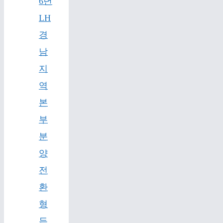
6년
LH
경
남
지
역
본
부
분
양
전
환
형
든