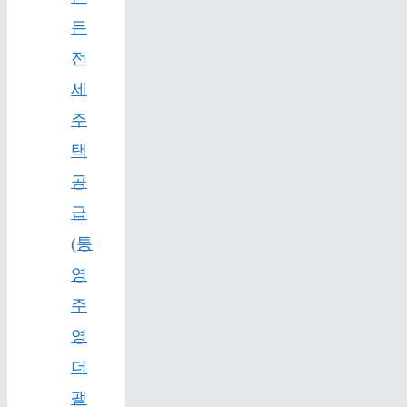
든
전
세
주
택
공
급
(통
영
주
영
더
팰