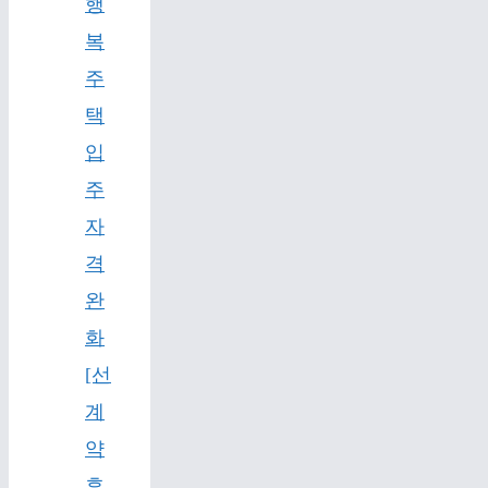
행
복
주
택
입
주
자
격
완
화
[선
계
약
후