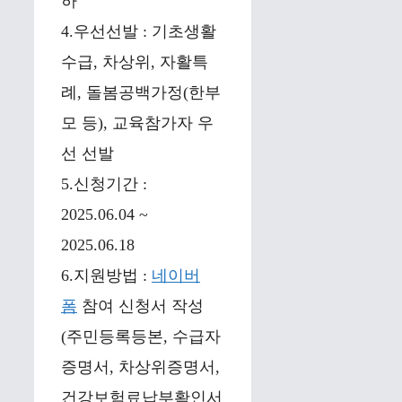
하
4.우선선발 : 기초생활
수급, 차상위, 자활특
례, 돌봄공백가정(한부
모 등), 교육참가자 우
선 선발
5.신청기간 :
2025.06.04 ~
2025.06.18
6.지원방법 :
네이버
폼
참여 신청서 작성
(주민등록등본, 수급자
증명서, 차상위증명서,
건강보험료납부확인서