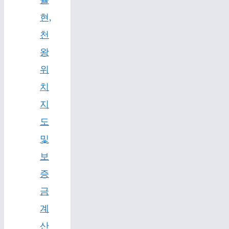
율
현,
천
왕
위
치
지
도
및
보
증
금
계
산