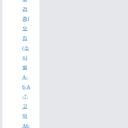
검
증]
모
집
(소
사
벌
A-
6·A
-7,
고
덕
A6·