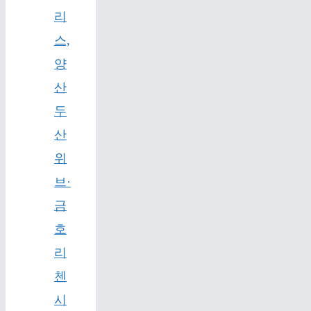
리
스,
양
산
두
산
위
브·
금
호
리
첸
시