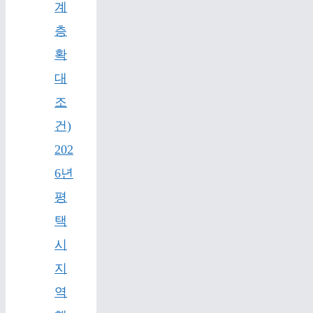
계
층
확
대
조
건)
202
6년
평
택
시
지
역