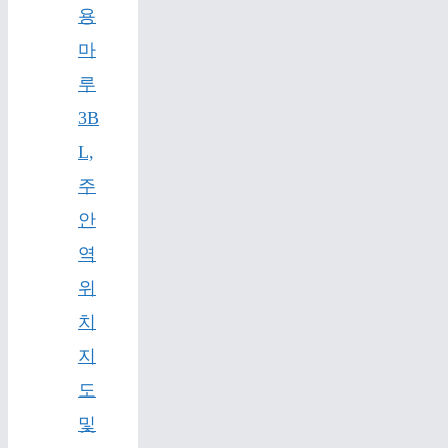
용
마
루
3B
L,
주
안
역
위
치
지
도
및