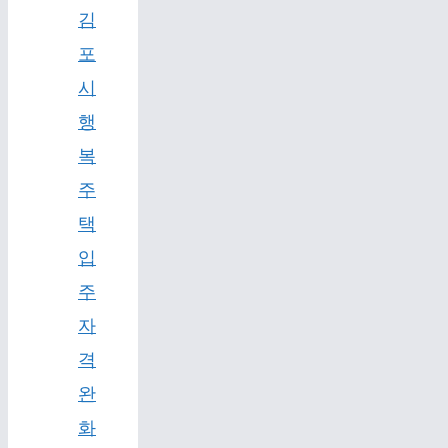
김
포
시
행
복
주
택
입
주
자
격
완
화