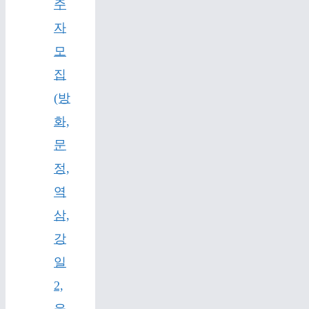
주
자
모
집
(방
화,
문
정,
역
삼,
강
일
2,