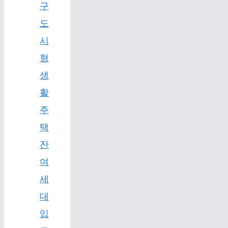
구
도
시
형
생
활
주
택
잔
여
세
대
입