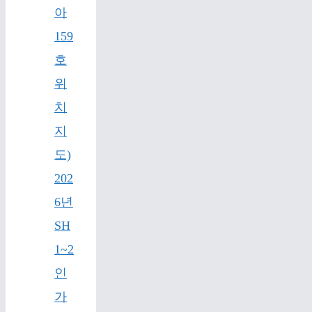
아
159
호
위
치
지
도)
202
6년
SH
1~2
인
가