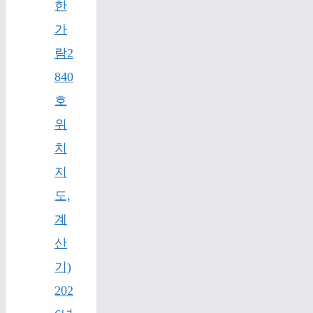
한
가
람2
840
호
위
치
지
도,
계
산
기)
202