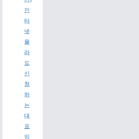
인
터
넷
몰
라
도
신
청
하
는
대
표
임