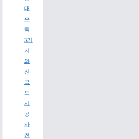
대
주
택
3가
지
와
전
국
도
시
공
사
전