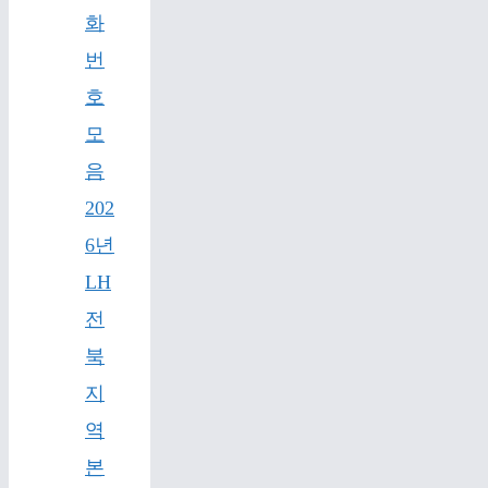
화
번
호
모
음
202
6년
LH
전
북
지
역
본