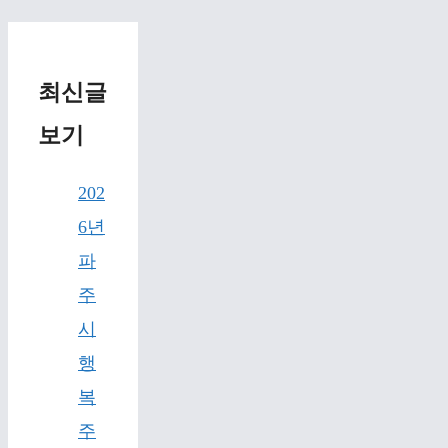
최신글
보기
202
6년
파
주
시
행
복
주