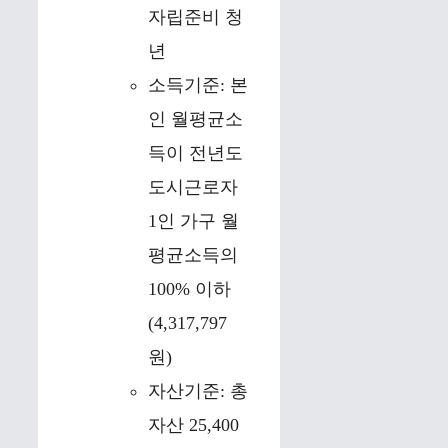
자립준비 청
년
소득기준: 본
인 월평균소
득이 전년도
도시근로자
1인 가구 월
평균소득의
100% 이하
(4,317,797
원)
자산기준: 총
자산 25,400