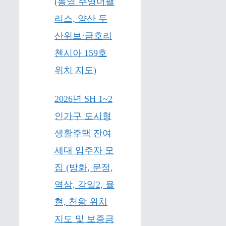
(통영 주영더팰
리스, 양산 두
산위브·금호리
첸시아 159호
위치 지도)
2026년 SH 1~2
인가구 도시형
생활주택 잔여
세대 입주자 모
집 (방화, 문정,
역삼, 강일2, 율
현, 천왕 위치
지도 및 보증금