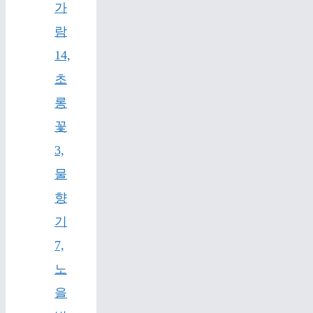
가
람
14,
초
롱
꽃
3,
물
향
기
7,
노
을