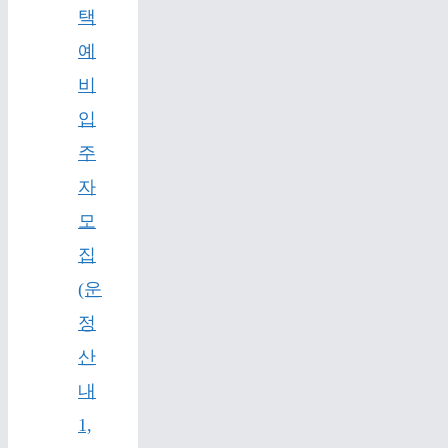
택
예
비
입
주
자
모
집
(운
정
산
내
1,