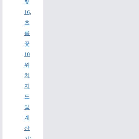
빛
16,
초
롱
꽃
10
위
치
지
도
및
계
산
기)