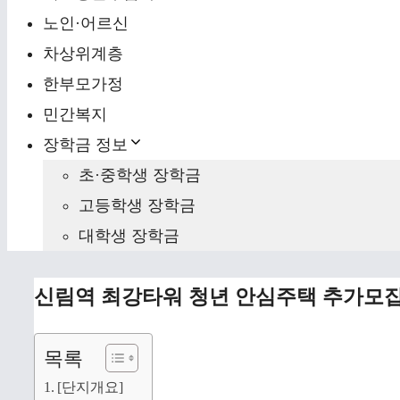
노인·어르신
차상위계층
한부모가정
민간복지
장학금 정보
초·중학생 장학금
고등학생 장학금
대학생 장학금
신림역 최강타워 청년 안심주택 추가모
목록
[단지개요]