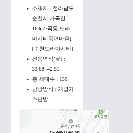
소재지 : 전라남도
순천시 가곡길
163(가곡동,드라
마시티목련마을)
[순천드라마시티]
전용면적(㎡) :
33.88~42.51
총 세대수 : 130
난방방식 : 개별가
스난방
전남 순천시 가곡길 163