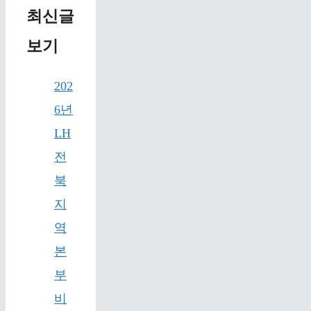
최신글
보기
202
6년
LH
전
북
지
역
본
부
비