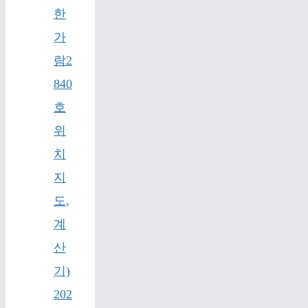
한
가
람2
840
호
위
치
지
도,
계
산
기)
202