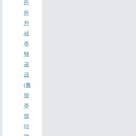
든
든
전
세
주
택
공
급
(통
영
주
영
더