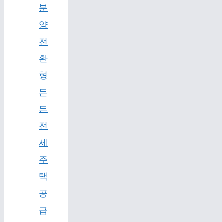
분
양
전
환
형
든
든
전
세
주
택
공
급