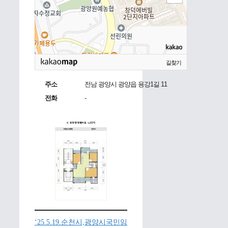
길찾기
주소
전남 광양시 광양읍 용강1길 11
전화
-
‘25.5.19.순천시,광양시국민임