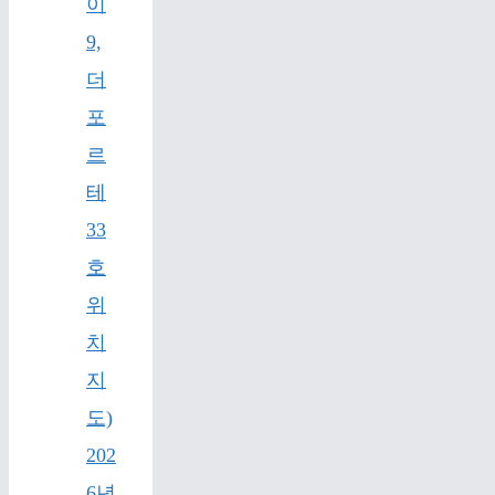
이
9,
더
포
르
테
33
호
위
치
지
도)
202
6년