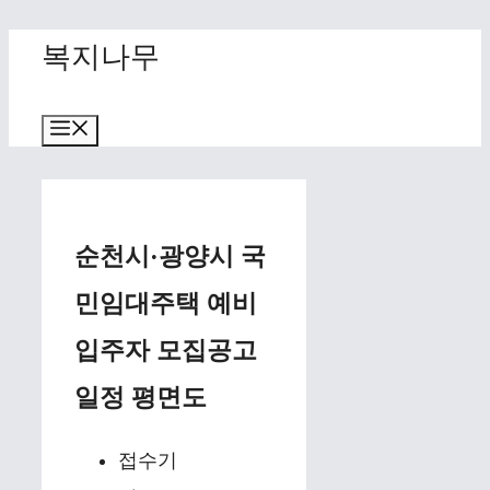
Skip
복지나무
to
content
Menu
순천시·광양시 국
민임대주택 예비
입주자 모집공고
일정 평면도
접수기