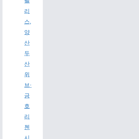
팰
리
스,
양
산
두
산
위
브·
금
호
리
첸
시