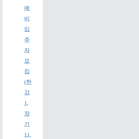
예
비
입
주
자
모
집
(한
강
1,
장
기
11,