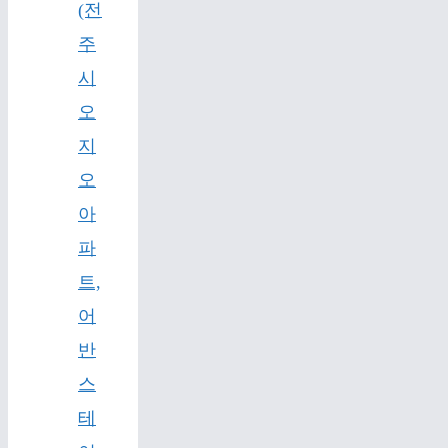
(전
주
시
오
지
오
아
파
트,
어
반
스
테