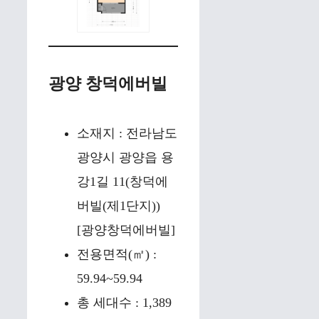
광양 창덕에버빌
소재지 : 전라남도
광양시 광양읍 용
강1길 11(창덕에
버빌(제1단지))
[광양창덕에버빌]
전용면적(㎡) :
59.94~59.94
총 세대수 : 1,389