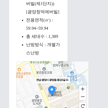
버빌(제1단지))
[광양창덕에버빌]
전용면적(㎡) :
59.94~59.94
총 세대수 : 1,389
난방방식 : 개별가
스난방
전남 광양시 광양읍 용강1길 11