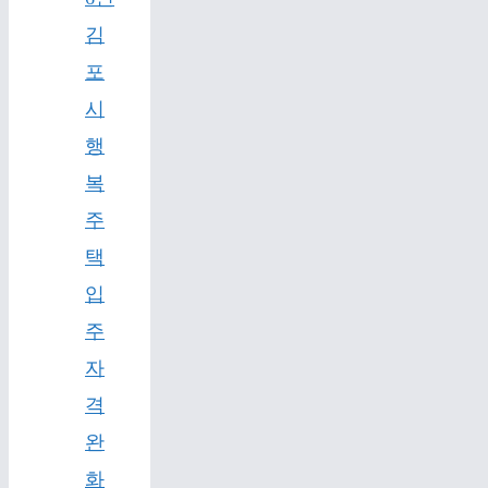
김
포
시
행
복
주
택
입
주
자
격
완
화