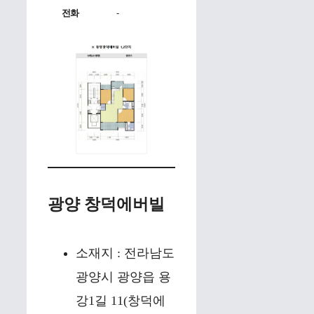
전화
-
광양 창덕에버빌
소재지 : 전라남도
광양시 광양읍 용
강1길 11(창덕에