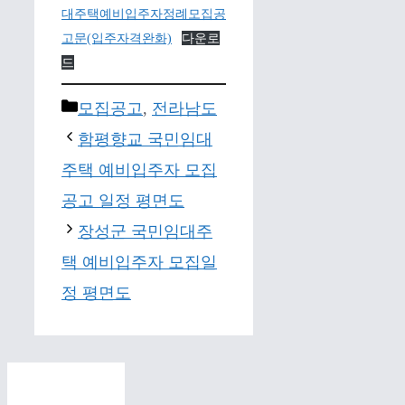
대주택예비입주자정례모집공
고문(입주자격완화)
다운로
드
Categories
모집공고
,
전라남도
함평향교 국민임대
주택 예비입주자 모집
공고 일정 평면도
장성군 국민임대주
택 예비입주자 모집일
정 평면도