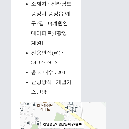
소재지 : 전라남도
광양시 광양읍 예
구7길 10(계원임
대아파트) [광양
계원]
전용면적(㎡) :
34.32~39.12
총 세대수 : 203
난방방식 : 개별가
스난방
전남 광양시 광양읍 예구7길 10