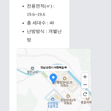
전용면적(㎡) :
19.6~19.6
총 세대수 : 40
난방방식 : 개별난
방
전남 순천시 석현북길 40