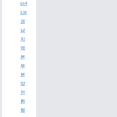
6년
LH
경
남
지
역
본
부
분
양
전
환
형