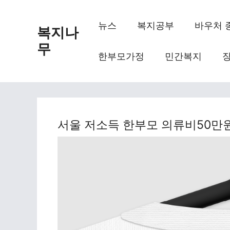
Skip
to
뉴스
복지공부
바우처 
복지나
content
무
한부모가정
민간복지
서울 저소득 한부모 의류비50만