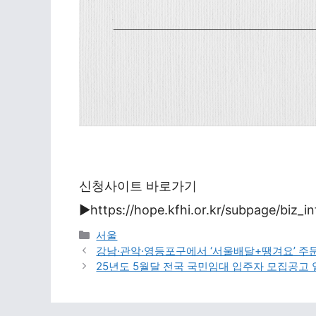
신청사이트 바로가기
▶https://hope.kfhi.or.kr/subpage/biz_
Categories
서울
강남·관악·영등포구에서 ‘서울배달+땡겨요’ 주문
25년도 5월달 전국 국민임대 입주자 모집공고