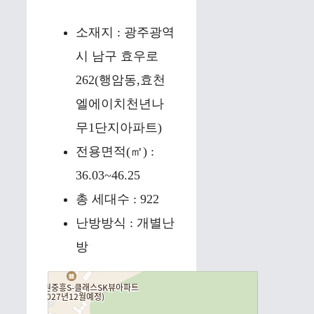
소재지 : 광주광역
시 남구 효우로
262(행암동,효천
엘에이치천년나
무1단지아파트)
전용면적(㎡) :
36.03~46.25
총 세대수 : 922
난방방식 : 개별난
방