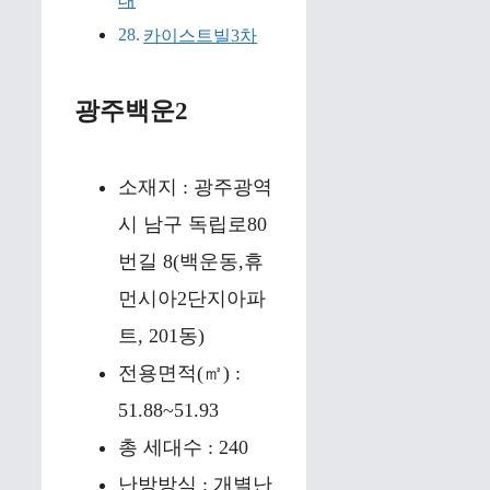
대
카이스트빌3차
광주백운2
소재지 : 광주광역
시 남구 독립로80
번길 8(백운동,휴
먼시아2단지아파
트, 201동)
전용면적(㎡) :
51.88~51.93
총 세대수 : 240
난방방식 : 개별난