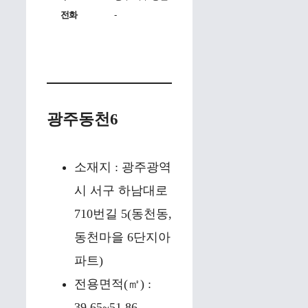
전화
-
광주동천6
소재지 : 광주광역
시 서구 하남대로
710번길 5(동천동,
동천마을 6단지아
파트)
전용면적(㎡) :
39.65~51.86