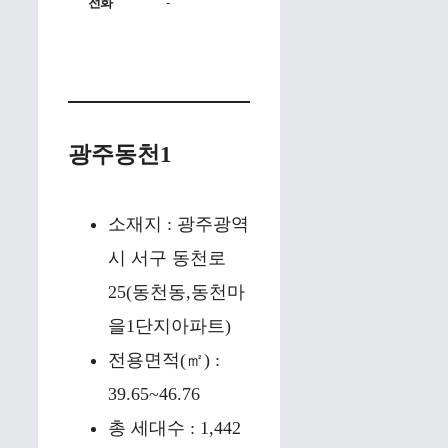
전화
-
광주동천1
소재지 : 광주광역
시 서구 동천로
25(동천동,동천마
을1단지아파트)
전용면적(㎡) :
39.65~46.76
총 세대수 : 1,442