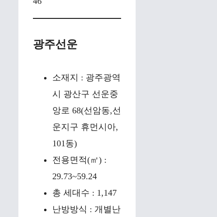
46
광주선운
소재지 : 광주광역
시 광산구 선운중
앙로 68(선암동,선
운지구 휴먼시아,
101동)
전용면적(㎡) :
29.73~59.24
총 세대수 : 1,147
난방방식 : 개별난