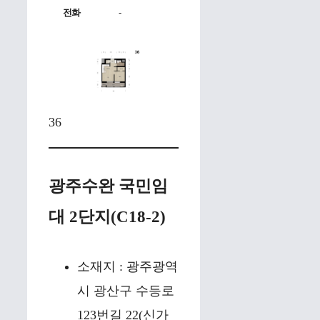
전화
-
36
광주수완 국민임
대 2단지(C18-2)
소재지 : 광주광역
시 광산구 수등로
123번길 22(신가