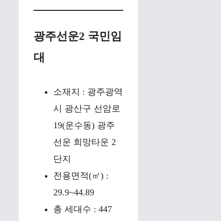
광주선운2 국민임
대
소재지 : 광주광역
시 광산구 선암로
19(운수동) 광주
선운 희망타운 2
단지
전용면적(㎡) :
29.9~44.89
총 세대수 : 447