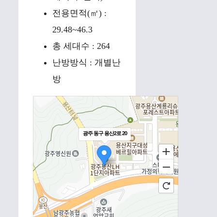
전용면적(㎡) :
29.48~46.3
총 세대수 : 264
난방방식 : 개별난
방
광주 동구 용산2로 20