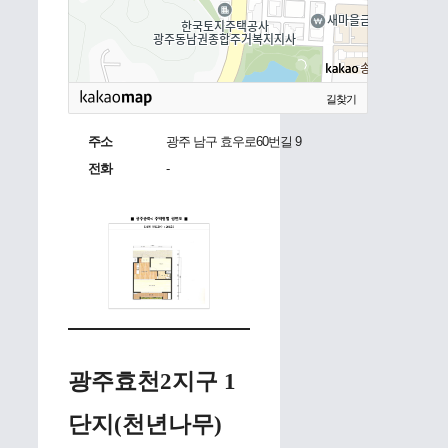
길찾기
주소
광주 남구 효우로60번길 9
전화
-
광주효천2지구 1
단지(천년나무)