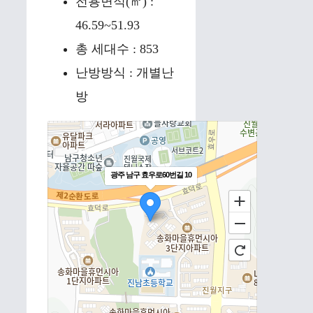
전용면적(㎡) :
46.59~51.93
총 세대수 : 853
난방방식 : 개별난
방
광주 남구 효우로60번길 10