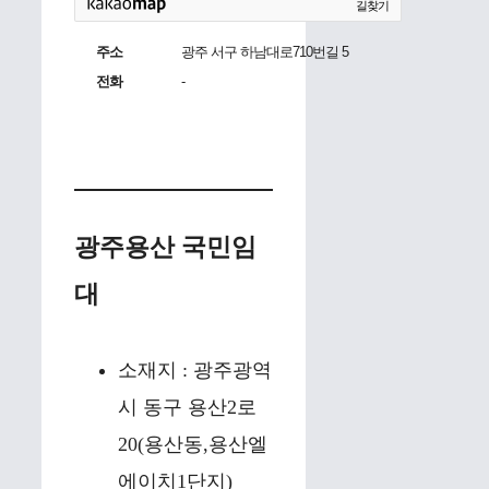
길찾기
주소
광주 서구 하남대로710번길 5
전화
-
광주용산 국민임
대
소재지 : 광주광역
시 동구 용산2로
20(용산동,용산엘
에이치1단지)