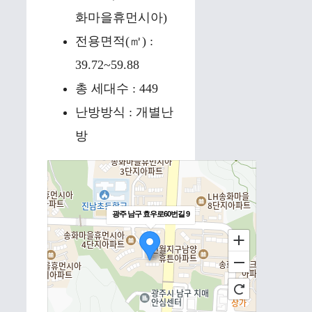
화마을휴먼시아)
전용면적(㎡) :
39.72~59.88
총 세대수 : 449
난방방식 : 개별난
방
광주 남구 효우로60번길 9