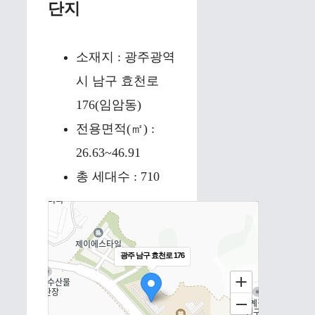
단지
소재지 : 광주광역
시 남구 효천로
176(임암동)
전용면적(㎡) :
26.63~46.91
총 세대수 : 710
광주 남구 효천로 176