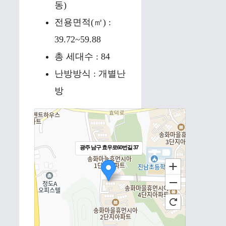
동)
전용면적(㎡) :
39.72~59.88
총 세대수 : 84
난방방식 : 개별난
방
광주 남구 효우로60번길 37