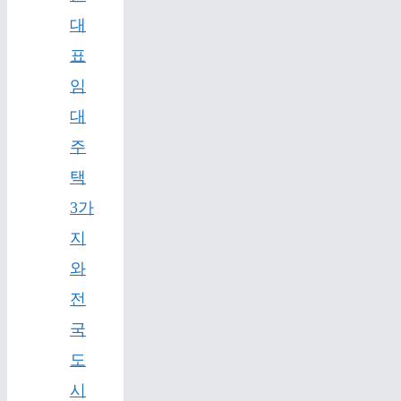
대
표
임
대
주
택
3가
지
와
전
국
도
시