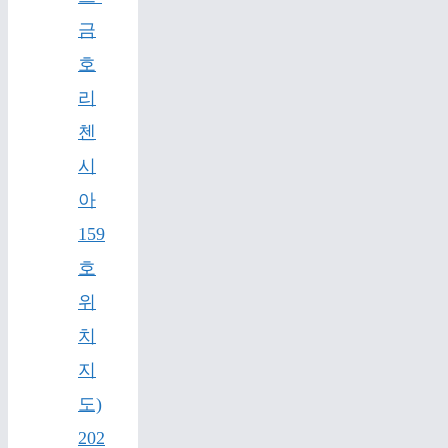
금
호
리
첸
시
아
159
호
위
치
지
도)
202