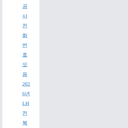
공
사
전
화
번
호
모
음
202
6년
LH
전
북