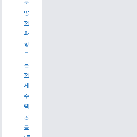
분
양
전
환
형
든
든
전
세
주
택
공
급