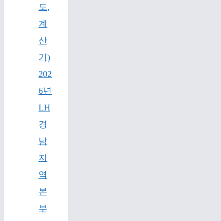
도,
계
산
기)
202
6년
LH
경
남
지
역
본
부