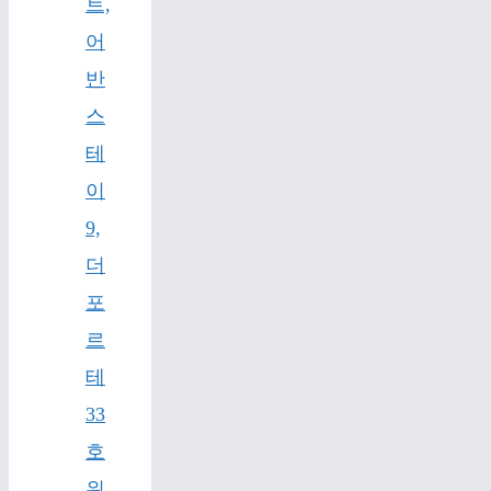
트,
어
반
스
테
이
9,
더
포
르
테
33
호
위