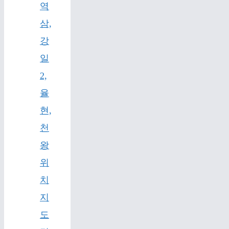
역
삼,
강
일
2,
율
현,
천
왕
위
치
지
도