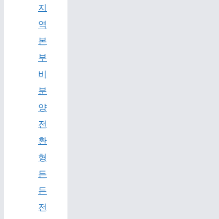
지
역
본
부
비
분
양
전
환
형
든
든
전