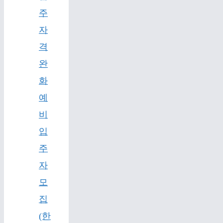
주
자
격
완
화
예
비
입
주
자
모
집
(한