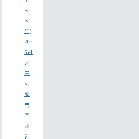
치
지
도)
202
6년
김
포
시
행
복
주
택
입