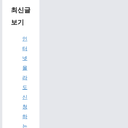
최신글
보기
인
터
넷
몰
라
도
신
청
하
는