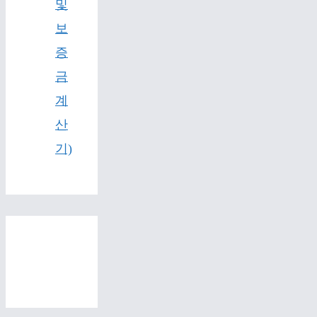
및
보
증
금
계
산
기)