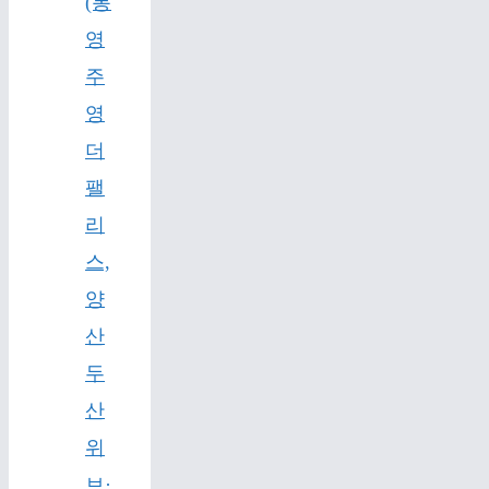
(통
영
주
영
더
팰
리
스,
양
산
두
산
위
브·