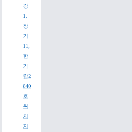
강
1,
장
기
11,
한
가
람2
840
호
위
치
지