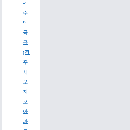
세
주
택
공
급
(전
주
시
오
지
오
아
파