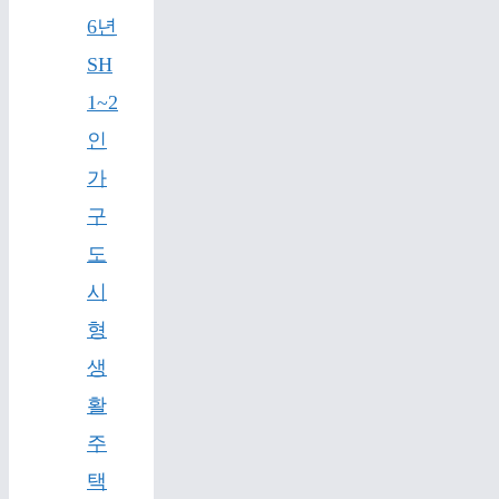
6년
SH
1~2
인
가
구
도
시
형
생
활
주
택