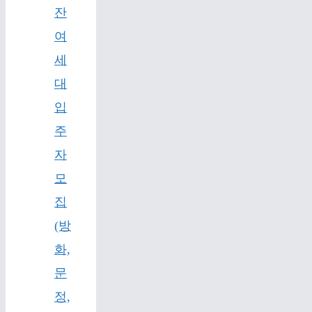
잔
여
세
대
입
주
자
모
집
(방
화,
문
정,